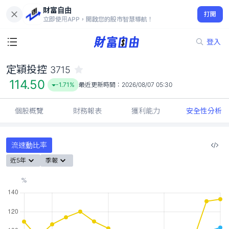
財富自由
定穎投控 3715
打開
114.50
-1.71%
立即使用APP，開啟您的股市智慧導航！
登入
定穎投控
3715
114.50
-1.71%
最近更新時間：
2026/08/07 05:30
個股概覽
財務報表
獲利能力
安全性分析
流速動比率
近5年
季報