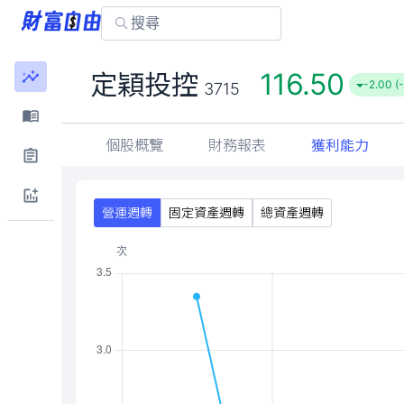
116.50
定穎投控
-2.00 (
3715
個股概覽
財務報表
獲利能力
營運週轉
固定資產週轉
總資產週轉