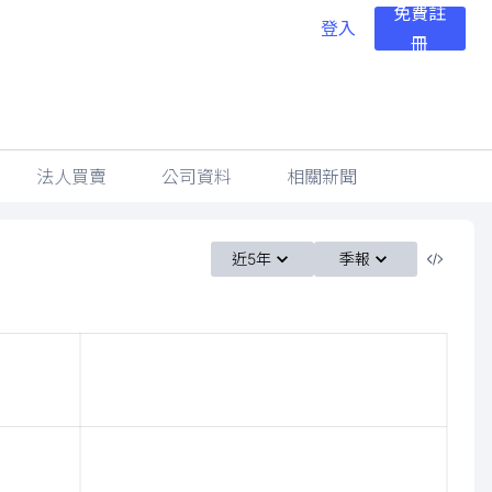
免費註
登入
冊
法人買賣
公司資料
相關新聞
近5年
季報