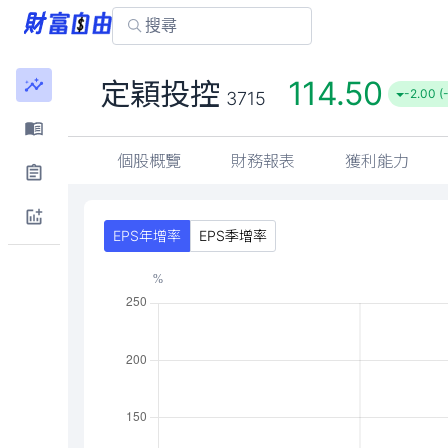
114.50
定穎投控
-2.00 (
3715
個股概覽
財務報表
獲利能力
EPS年增率
EPS季增率