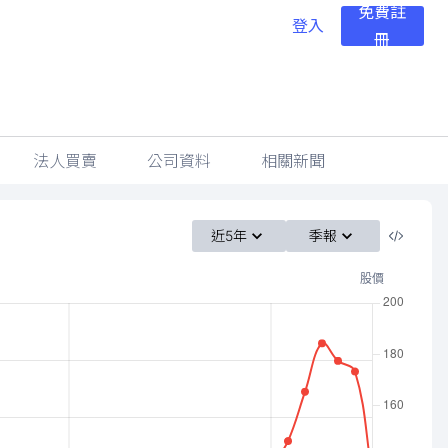
免費註
登入
冊
法人買賣
公司資料
相關新聞
近5年
季報