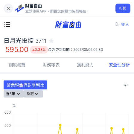
財富自由
日月光投控 3711
打開
595.00
0.33%
立即使用APP，開啟您的股市智慧導航！
登入
日月光投控
3711
595.00
0.33%
最近更新時間：
2026/08/06 05:30
個股概覽
財務報表
獲利能力
安全性分析
營業現金流對淨利比
近5年
季報