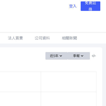
免費註
登入
冊
法人買賣
公司資料
相關新聞
近5年
季報