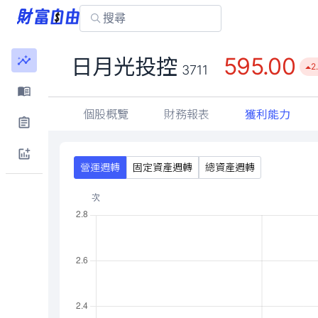
595.00
日月光投控
2
3711
個股概覽
財務報表
獲利能力
營運週轉
固定資產週轉
總資產週轉