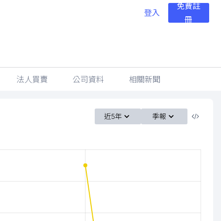
免費註
登入
冊
法人買賣
公司資料
相關新聞
近5年
季報