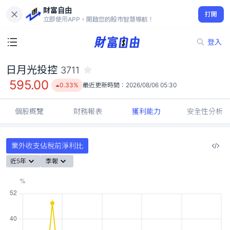
財富自由
日月光投控 3711
打開
595.00
0.33%
立即使用APP，開啟您的股市智慧導航！
登入
日月光投控
3711
595.00
0.33%
最近更新時間：
2026/08/06 05:30
個股概覽
財務報表
獲利能力
安全性分析
業外收支佔稅前淨利比
近5年
季報