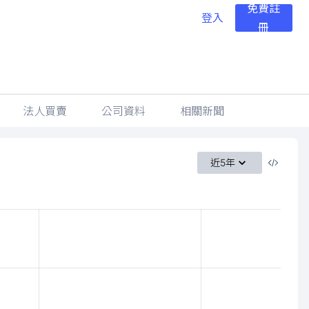
免費註
登入
冊
法人買賣
公司資料
相關新聞
近5年