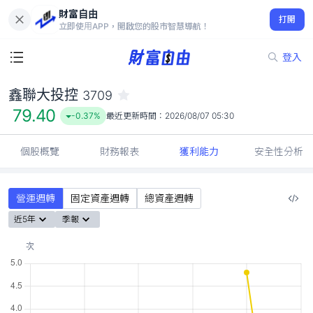
財富自由
鑫聯大投控 3709
打開
79.40
-0.37%
立即使用APP，開啟您的股市智慧導航！
登入
鑫聯大投控
3709
79.40
-0.37%
最近更新時間：
2026/08/07 05:30
個股概覽
財務報表
獲利能力
安全性分析
營運週轉
固定資產週轉
總資產週轉
近5年
季報