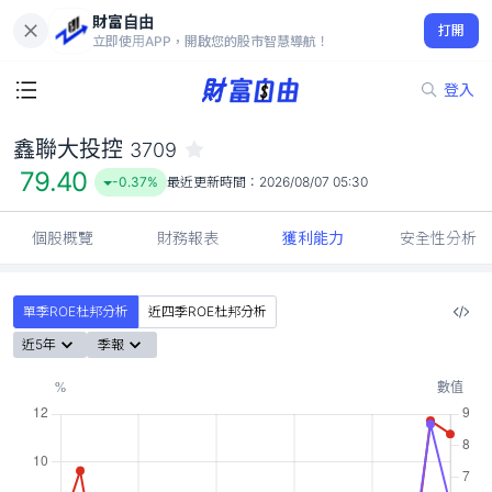
財富自由
鑫聯大投控 3709
打開
79.40
-0.37%
立即使用APP，開啟您的股市智慧導航！
登入
鑫聯大投控
3709
79.40
-0.37%
最近更新時間：
2026/08/07 05:30
個股概覽
財務報表
獲利能力
安全性分析
單季ROE杜邦分析
近四季ROE杜邦分析
近5年
季報