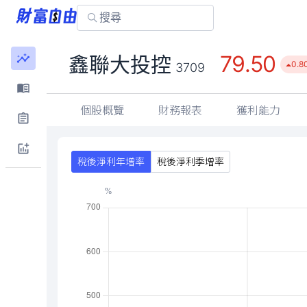
79.50
鑫聯大投控
0.80
3709
個股概覽
財務報表
獲利能力
稅後淨利年增率
稅後淨利季增率