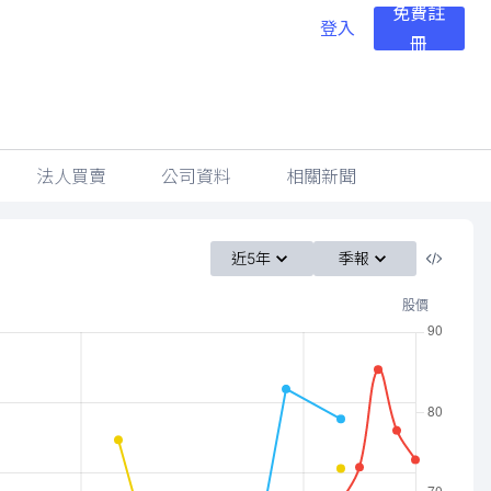
免費註
登入
冊
法人買賣
公司資料
相關新聞
近5年
季報