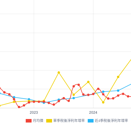
月均價
單季稅後淨利年增率
近4季稅後淨利年增率