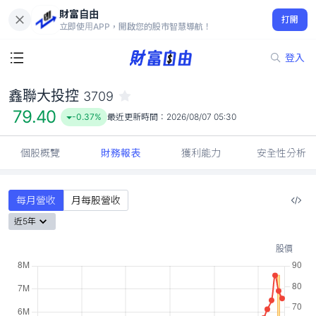
財富自由
鑫聯大投控 3709
打開
79.40
-0.37%
立即使用APP，開啟您的股市智慧導航！
登入
鑫聯大投控
3709
79.40
-0.37%
最近更新時間：
2026/08/07 05:30
個股概覽
財務報表
獲利能力
安全性分析
每月營收
月每股營收
近5年