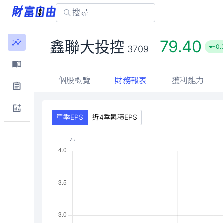
79.40
鑫聯大投控
-0.
3709
個股概覽
財務報表
獲利能力
單季EPS
近4季累積EPS