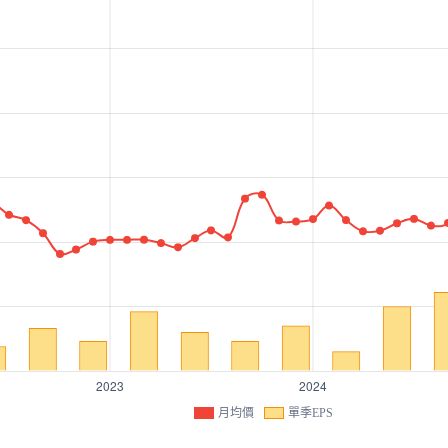
月均價
單季EPS