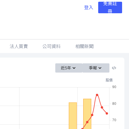
免費註
登入
冊
法人買賣
公司資料
相關新聞
近5年
季報