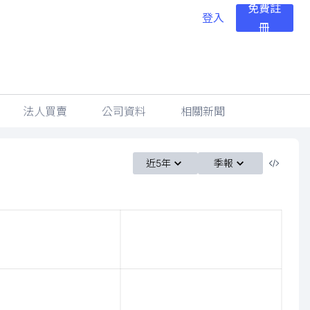
免費註
登入
冊
法人買賣
公司資料
相關新聞
近5年
季報