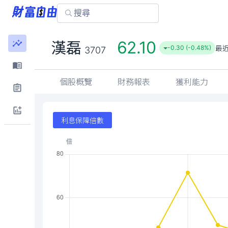
62.10
漢磊
最
-0.30 (-0.48%)
3707
個股概覽
財務報表
獲利能力
利息保障倍數