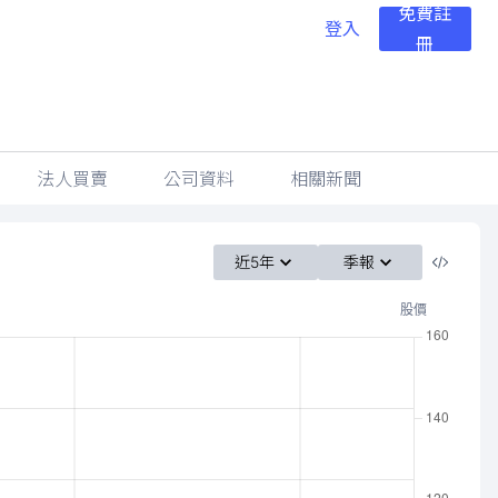
免費註
登入
冊
法人買賣
公司資料
相關新聞
近5年
季報