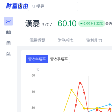
60.10
漢磊
最
-2.00 (-3.22%)
3707
個股概覽
財務報表
獲利能力
營收年增率
營收季增率