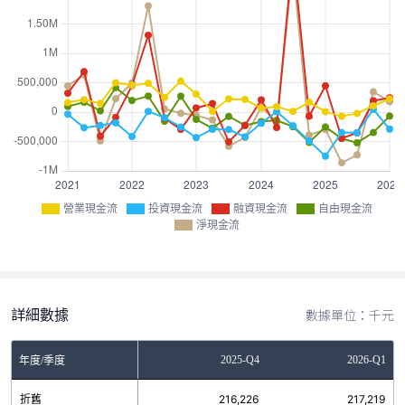
營業現金流
投資現金流
融資現金流
自由現金流
淨現金流
詳細數據
數據單位：千元
Q2
2025-Q3
2025-Q4
2026-Q1
年度/季度
3
折舊
212,690
216,226
217,219