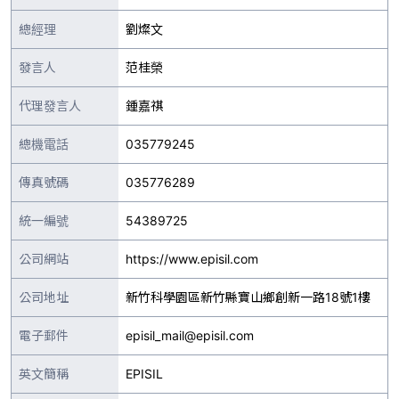
總經理
劉燦文
發言人
范桂榮
代理發言人
鍾嘉祺
總機電話
035779245
傳真號碼
035776289
統一編號
54389725
公司網站
https://www.episil.com
公司地址
新竹科學園區新竹縣寶山鄉創新一路18號1樓
電子郵件
episil_mail@episil.com
英文簡稱
EPISIL