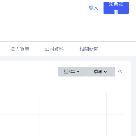
免費註
登入
冊
法人買賣
公司資料
相關新聞
近5年
季報