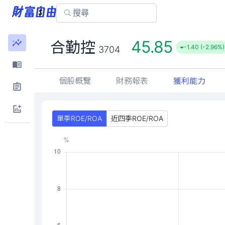
45.85
合勤控
-1.40 (-2.96%)
3704
個股概覽
財務報表
獲利能力
單季ROE/ROA
近四季ROE/ROA