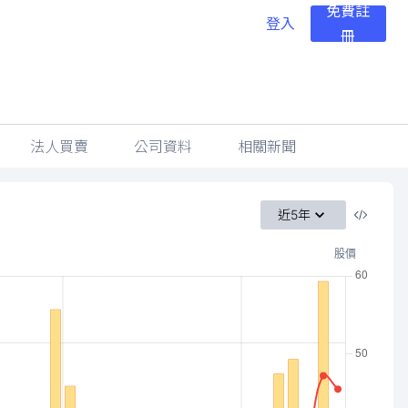
免費註
登入
冊
法人買賣
公司資料
相關新聞
近5年