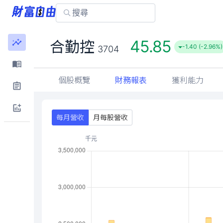
45.85
合勤控
-1.40 (-2.96%)
3704
個股概覽
財務報表
獲利能力
每月營收
月每股營收