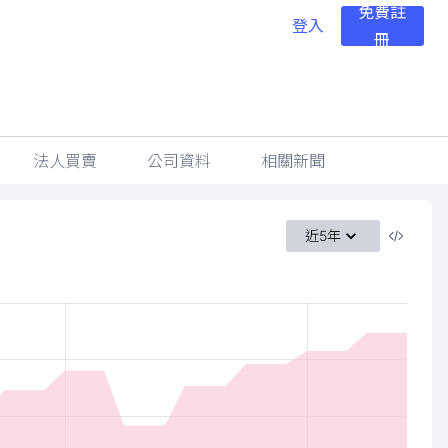
免費註
登入
冊
法人買賣
公司資料
相關新聞
近5年