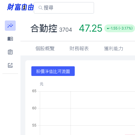
47.25
合勤控
-1.55 (-3.17%)
3704
個股概覽
財務報表
獲利能力
股價淨值比河流圖