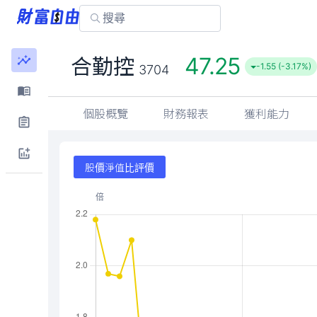
47.25
合勤控
-1.55 (-3.17%)
3704
個股概覽
財務報表
獲利能力
股價淨值比評價