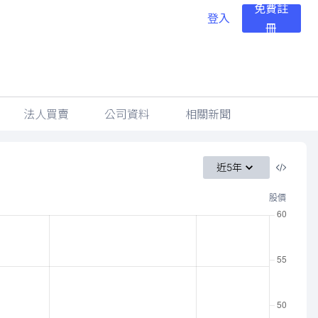
免費註
登入
冊
法人買賣
公司資料
相關新聞
近5年