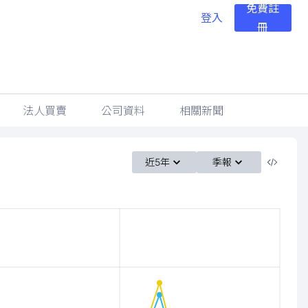
免費註
登入
冊
法人買賣
公司資料
相關新聞
近5年
季報