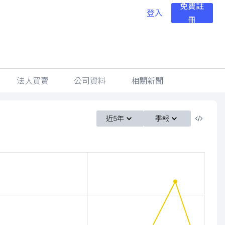
免費註
登入
冊
法人買賣
公司資料
相關新聞
近5年
季報