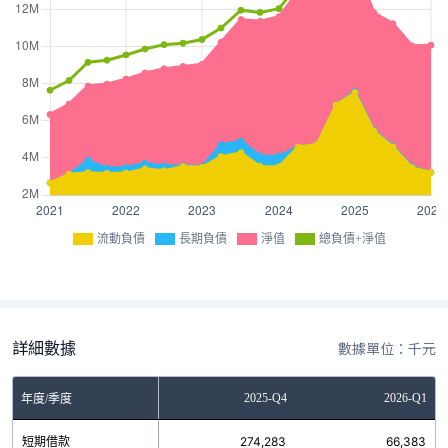
流動負債
長期負債
淨值
總負債+淨值
詳細數據
數據單位：千元
Q2
2025-Q3
2025-Q4
2026-Q1
年度/季度
8
短期借款
241,655
274,283
66,383