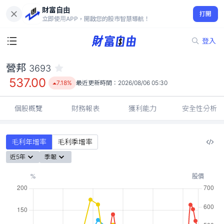
財富自由
營邦 3693
打開
537.00
7.18%
立即使用APP，開啟您的股市智慧導航！
登入
營邦
3693
537.00
7.18%
最近更新時間：
2026/08/06 05:30
個股概覽
財務報表
獲利能力
安全性分析
毛利年增率
毛利季增率
近5年
季報