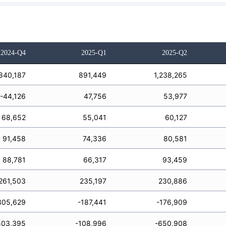
2024-Q4
2025-Q1
2025-Q2
840,187
891,449
1,238,265
-44,126
47,756
53,977
68,652
55,041
60,127
91,458
74,336
80,581
88,781
66,317
93,459
261,503
235,197
230,886
305,629
-187,441
-176,909
503,395
-108,996
-650,908