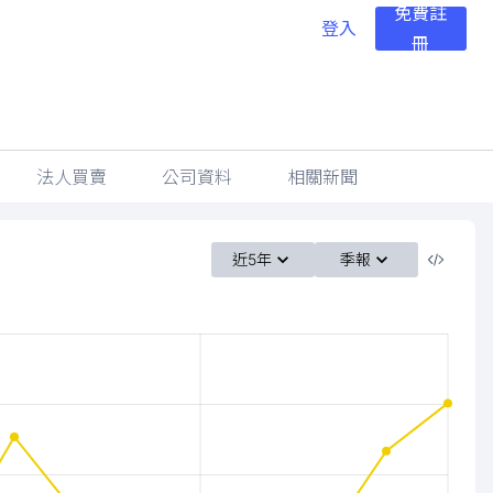
免費註
登入
冊
法人買賣
公司資料
相關新聞
近5年
季報