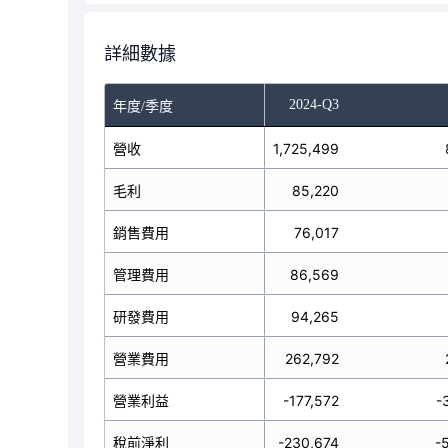
詳細數據
-Q1
2024-Q2
2024-Q3
年度/季度
2,268,725
營收
1,725,499
毛利
138,603
85,220
銷售費用
73,023
76,017
管理費用
89,142
86,569
研發費用
79,399
94,265
營業費用
219,227
262,792
營業利益
-80,624
-177,572
-
稅前淨利
-67,350
-230,674
-