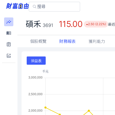
115.00
碩禾
最
2.50 (2.22%)
3691
個股概覽
財務報表
獲利能力
損益表