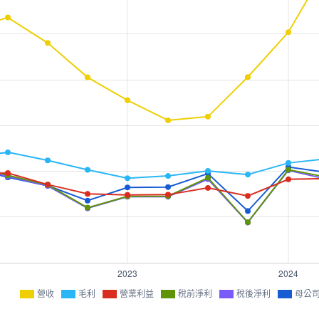
營收
毛利
營業利益
稅前淨利
稅後淨利
母公