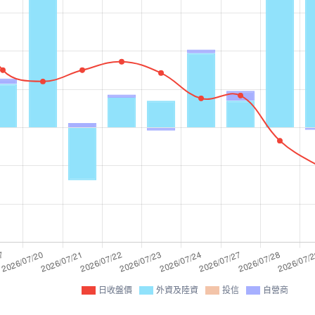
日收盤價
外資及陸資
投信
自營商