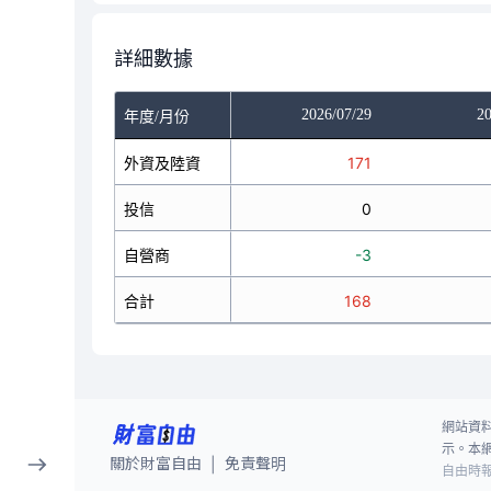
詳細數據
/27
2026/07/28
2026/07/29
20
年度/月份
35
外資及陸資
188
171
0
投信
0
0
13
自營商
63
-3
48
合計
251
168
網站資
示。本
關於財富自由
免責聲明
|
自由時