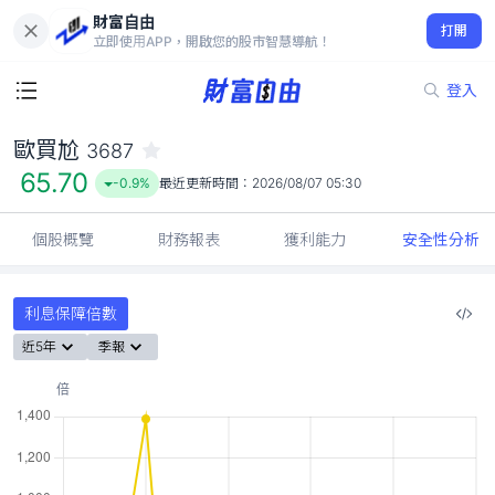
財富自由
歐買尬 3687
打開
65.70
-0.9%
立即使用APP，開啟您的股市智慧導航！
登入
歐買尬
3687
65.70
-0.9%
最近更新時間：
2026/08/07 05:30
個股概覽
財務報表
獲利能力
安全性分析
利息保障倍數
近5年
季報