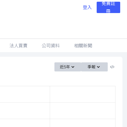
免費註
登入
冊
法人買賣
公司資料
相關新聞
近5年
季報