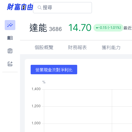
14.70
達能
最近
-0.15 (-1.01%)
3686
個股概覽
財務報表
獲利能力
營業現金流對淨利比