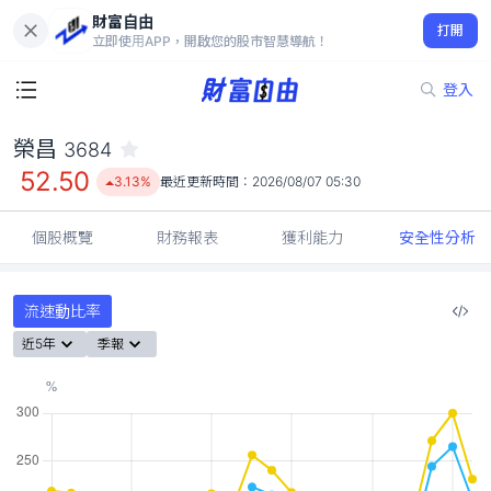
財富自由
榮昌 3684
打開
52.50
3.13%
立即使用APP，開啟您的股市智慧導航！
登入
榮昌
3684
52.50
3.13%
最近更新時間：
2026/08/07 05:30
個股概覽
財務報表
獲利能力
安全性分析
流速動比率
近5年
季報