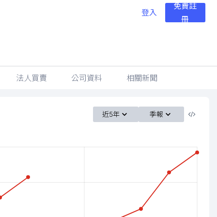
免費註
登入
冊
法人買賣
公司資料
相關新聞
近5年
季報