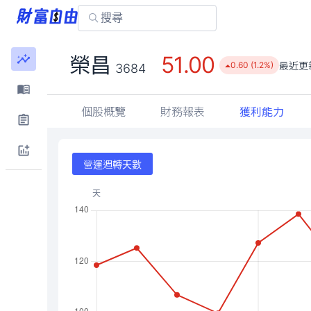
51.00
榮昌
最近更
0.60 (1.2%)
3684
個股概覽
財務報表
獲利能力
營運週轉天數