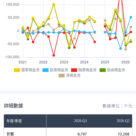
營業現金流
投資現金流
融資現金流
自由現金流
淨現金流
詳細數據
數據單位：千元
Q3
2025-Q4
2026-Q1
2026-Q2
年度/季度
0
折舊
10,025
9,797
10,268