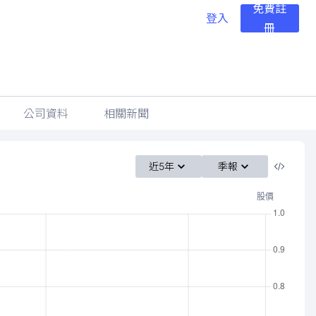
免費註
登入
冊
公司資料
相關新聞
近5年
季報