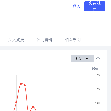
免費註
登入
冊
法人買賣
公司資料
相關新聞
近5年