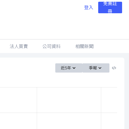
免費註
登入
冊
法人買賣
公司資料
相關新聞
近5年
季報