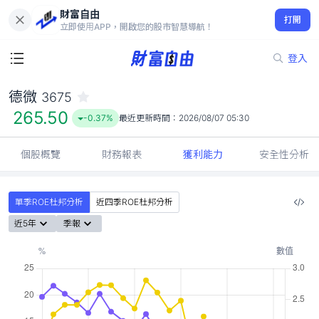
財富自由
德微 3675
打開
265.50
-0.37%
立即使用APP，開啟您的股市智慧導航！
登入
德微
3675
265.50
-0.37%
最近更新時間：
2026/08/07 05:30
個股概覽
財務報表
獲利能力
安全性分析
單季ROE杜邦分析
近四季ROE杜邦分析
近5年
季報