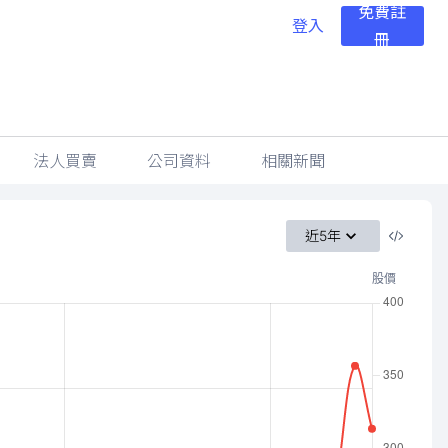
免費註
登入
冊
法人買賣
公司資料
相關新聞
近5年