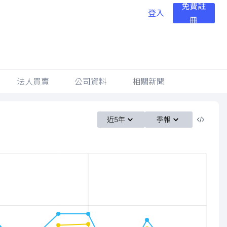
免費註
登入
冊
法人買賣
公司資料
相關新聞
近5年
季報