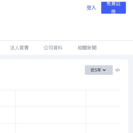
免費註
登入
冊
法人買賣
公司資料
相關新聞
近5年