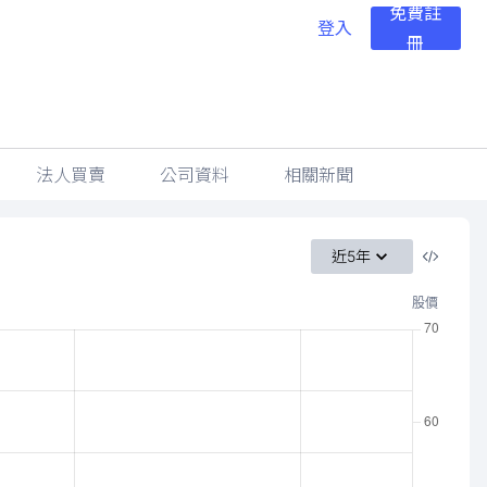
免費註
登入
冊
法人買賣
公司資料
相關新聞
近5年