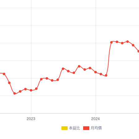
本益比
月均價