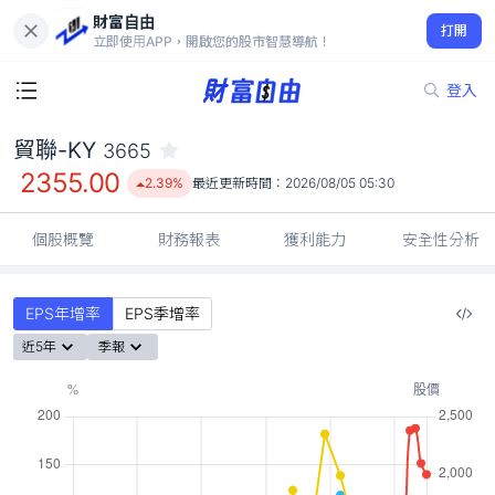
財富自由
貿聯-KY 3665
打開
2355.00
2.39%
立即使用APP，開啟您的股市智慧導航！
登入
貿聯-KY
3665
2355.00
2.39%
最近更新時間：
2026/08/05 05:30
個股概覽
財務報表
獲利能力
安全性分析
EPS年增率
EPS季增率
近5年
季報