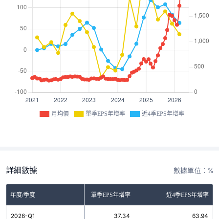
月均價
單季EPS年增率
近4季EPS年增率
詳細數據
數據單位：%
年度/季度
單季EPS年增率
近4季EPS年增率
2026-Q1
37.34
63.94