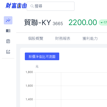
2200.00
貿聯-KY
-17
3665
個股概覽
財務報表
獲利能力
股價淨值比河流圖