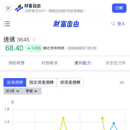
財富自由
達邁 3645
打開
68.40
-1.29%
立即使用APP，開啟您的股市智慧導航！
登入
達邁
3645
68.40
-1.29%
最近更新時間：
2026/08/07 05:30
個股概覽
財務報表
獲利能力
安全性分析
營運週轉
固定資產週轉
總資產週轉
近5年
季報