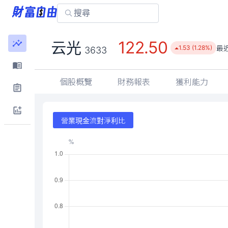
122.50
云光
最
1.53 (1.28%)
3633
個股概覽
財務報表
獲利能力
營業現金流對淨利比