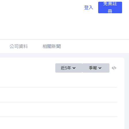
免費註
登入
冊
公司資料
相關新聞
近5年
季報