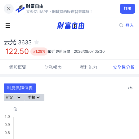
財富自由
云光 3633
打開
122.50
1.28%
立即使用APP，開啟您的股市智慧導航！
登入
云光
3633
122.50
1.28%
最近更新時間：
2026/08/07 05:30
個股概覽
財務報表
獲利能力
安全性分析
利息保障倍數
近5年
季報