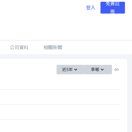
免費註
登入
冊
公司資料
相關新聞
近5年
季報