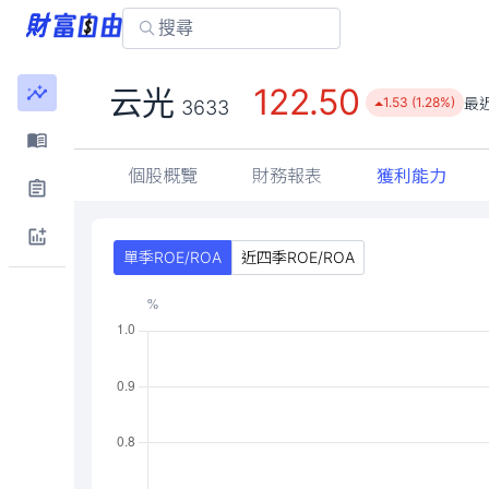
122.50
云光
最
1.53 (1.28%)
3633
個股概覽
財務報表
獲利能力
單季ROE/ROA
近四季ROE/ROA