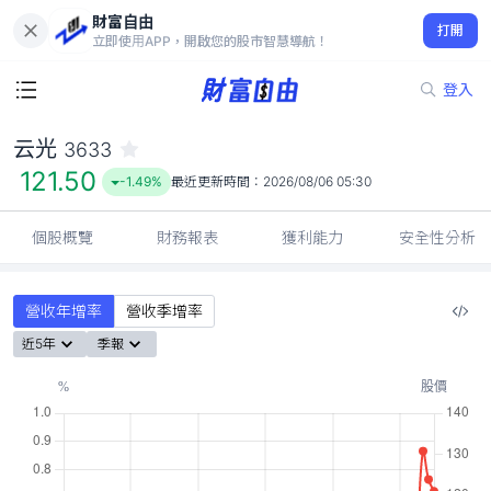
財富自由
云光 3633
打開
121.50
-1.49%
立即使用APP，開啟您的股市智慧導航！
登入
云光
3633
121.50
-1.49%
最近更新時間：
2026/08/06 05:30
個股概覽
財務報表
獲利能力
安全性分析
營收年增率
營收季增率
近5年
季報