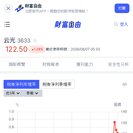
財富自由
云光 3633
打開
122.50
1.28%
立即使用APP，開啟您的股市智慧導航！
登入
云光
3633
122.50
1.28%
最近更新時間：
2026/08/07 05:30
個股概覽
財務報表
獲利能力
安全性分析
稅後淨利年增率
稅後淨利季增率
近5年
季報