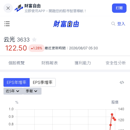
財富自由
云光 3633
打開
122.50
1.28%
立即使用APP，開啟您的股市智慧導航！
登入
云光
3633
122.50
1.28%
最近更新時間：
2026/08/07 05:30
個股概覽
財務報表
獲利能力
安全性分析
EPS年增率
EPS季增率
近5年
季報