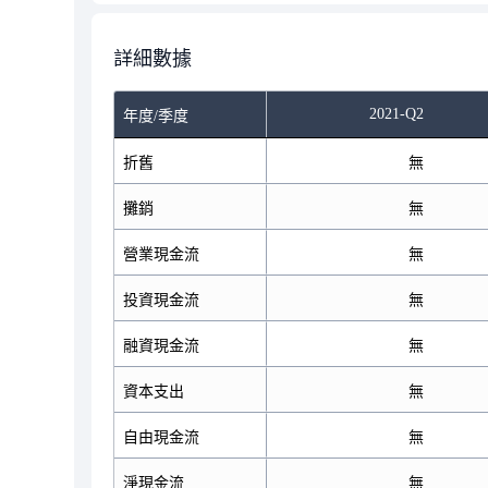
詳細數據
2021-Q2
年度/季度
折舊
無
攤銷
無
營業現金流
無
投資現金流
無
融資現金流
無
資本支出
無
自由現金流
無
淨現金流
無