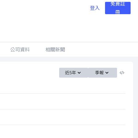
免費註
登入
冊
公司資料
相關新聞
近5年
季報